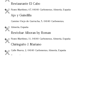
Restaurante El Cabo
Paseo Marítimo, 67, 04140 Carboneras, Almería, España
Ajo y Guindilla
Camino Viejo de Garrucha, 5, 04140 Carboneras,
Almería, España
Restobar Alboran by Roman
Paseo Marítimo, 11, 04140 Carboneras, Almería, España
Chiringuito J. Mariano
Calle Nueva, 2, 04140 Carboneras, Almería, España
Sagoni
Paseo Maritimo 93, 04140 Carboneras, Almería, España
Asador La Chumbera
04149 Agua Amarga, Almería, España (AL-5106 justo
antes Agua Amarga)
Restaurante Los Tarahis en Costamarga
Calle Desague, 1B, 04149 Agua Amarga, Almería,
España
Aeropuerto Almería 61 km